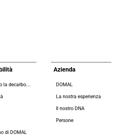
ilità
Azienda
Guidiamo la decarbonizzazione
DOMAL
tà
La nostra esperienza
i
Il nostro DNA
Persone
no di DOMAL