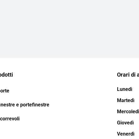
odotti
Orari di 
Lunedì
porte
Martedì
inestre e portefinestre
Mercoled
correvoli
Giovedì
Venerdì