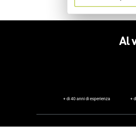
Al 
+ di 40 anni di esperienza
+ d