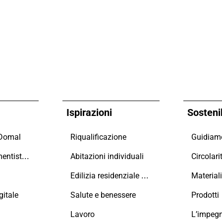
Ispirazioni
Sostenib
 Domal
Riqualificazione
Maestri Serramentisti Domal
Abitazioni individuali
Circolari
Edilizia residenziale collettiva
Material
itale
Salute e benessere
Prodotti
Lavoro
L’impeg