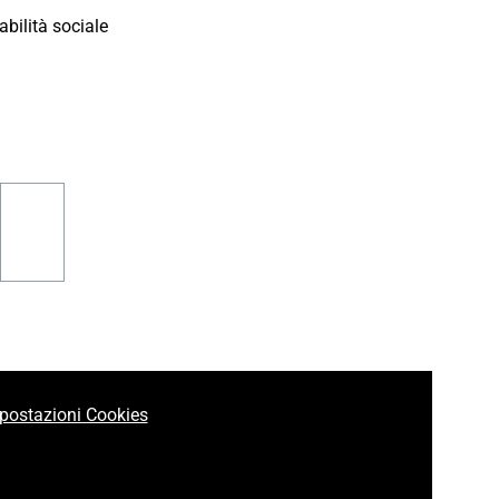
bilità sociale
am
nkedin
youtube
postazioni Cookies