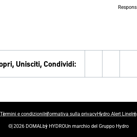
Responsa
opri, Unisciti, Condividi:
facebook
instagr
li
Termini e condizioni
Informativa sulla privacy
Hydro Alert Line
Im
© 2026 DOMAL
by HYDRO
Un marchio del Gruppo Hydro