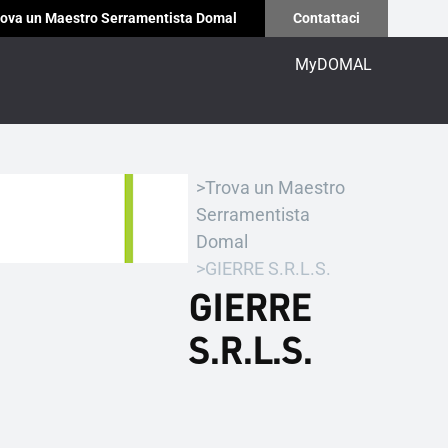
ova un Maestro Serramentista Domal
Contattaci
MyDOMAL
Trova un Maestro
Serramentista
Domal
GIERRE S.R.L.S.
GIERRE
S.R.L.S.