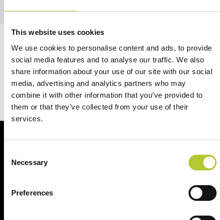
This website uses cookies
We use cookies to personalise content and ads, to provide
Siamo qui per te
social media features and to analyse our traffic. We also
share information about your use of our site with our social
media, advertising and analytics partners who may
Contattaci
combine it with other information that you’ve provided to
them or that they’ve collected from your use of their
services.
Al vostro fianco per i vostri progetti
Consent
Necessary
Selection
Preferences
+ di 40 anni di esperienza
+ di 170 Maestri