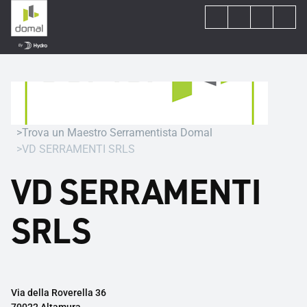
Trova un Maestro Serramentista Domal
VD SERRAMENTI SRLS
VD SERRAMENTI
SRLS
Via della Roverella 36