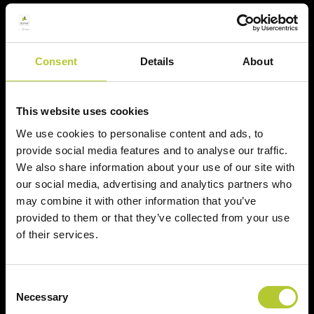
2 siti produttivi
Prodotti certificati
Consent
Details
About
This website uses cookies
Prodotti
We use cookies to personalise content and ads, to
provide social media features and to analyse our traffic.
Sistemi finestre e portefinestre
We also share information about your use of our site with
Sistemi scorrevoli
our social media, advertising and analytics partners who
may combine it with other information that you’ve
Sistemi porte
provided to them or that they’ve collected from your use
of their services.
Sistemi facciate continue
Sistemi oscuranti
Consent
Necessary
Selection