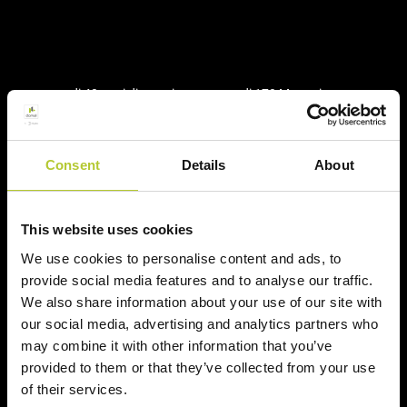
+ di 40 anni di esperienza
+ di 170 Maestri
Serramentisti Domal
Consent
Details
About
2 siti produttivi
Prodotti certificati
This website uses cookies
We use cookies to personalise content and ads, to
provide social media features and to analyse our traffic.
We also share information about your use of our site with
Prodotti
our social media, advertising and analytics partners who
may combine it with other information that you’ve
provided to them or that they’ve collected from your use
Sistemi finestre e portefinestre
of their services.