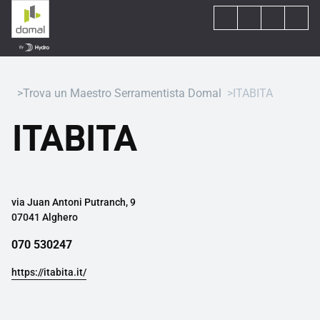
Trova un Maestro Serramentista Domal
ITABITA
ITABITA
via Juan Antoni Putranch, 9
07041 Alghero
070 530247
https://itabita.it/