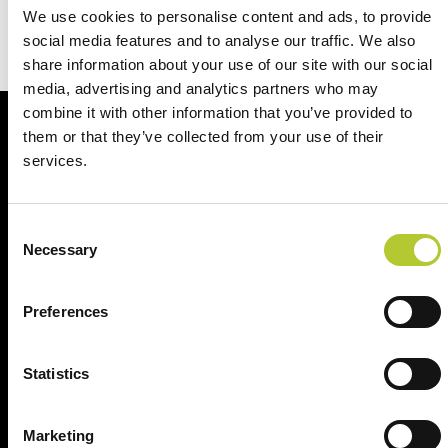
Contattaci
We use cookies to personalise content and ads, to provide
social media features and to analyse our traffic. We also
share information about your use of our site with our social
media, advertising and analytics partners who may
combine it with other information that you’ve provided to
them or that they’ve collected from your use of their
Al vostro fianco per i vostri progetti
services.
Consent
Necessary
Selection
+ di 40 anni di esperienza
+ di 170 Maestri
Preferences
Serramentisti Domal
Statistics
2 siti produttivi
Prodotti certificati
Marketing