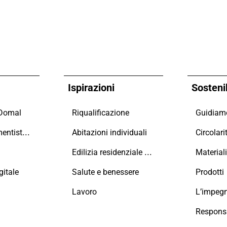
Ispirazioni
Sostenib
 Domal
Riqualificazione
Maestri Serramentisti Domal
Abitazioni individuali
Circolari
Edilizia residenziale collettiva
Material
itale
Salute e benessere
Prodotti
Lavoro
L’impeg
Responsa