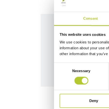
Consent
Siamo qui per
This website uses cookies
We use cookies to personalis
information about your use of
Contatta i nostri team per da
other information that you’ve
Contattaci
Consent
Necessary
Selection
Deny