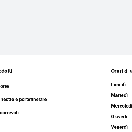
odotti
Orari di 
Lunedì
porte
Martedì
inestre e portefinestre
Mercoled
correvoli
Giovedì
Venerdì