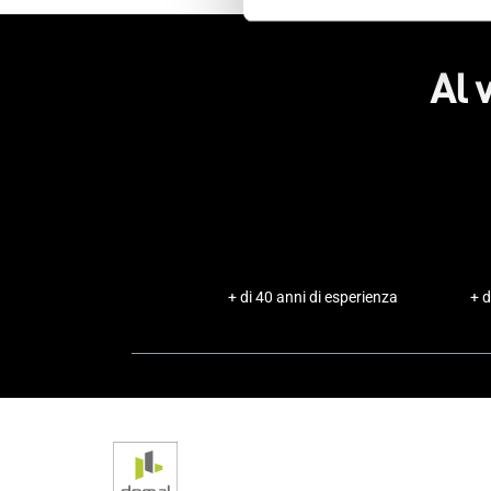
Al 
+ di 40 anni di esperienza
+ d