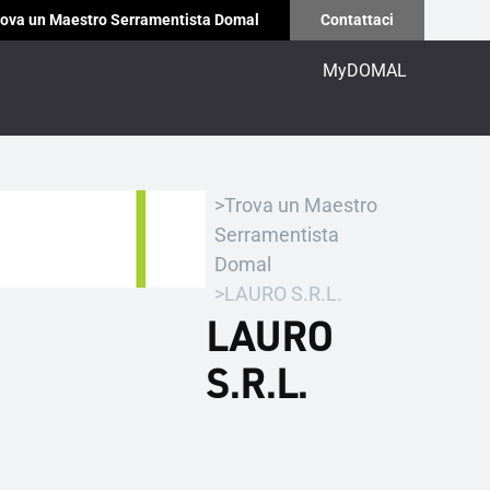
ova un Maestro Serramentista Domal
Contattaci
MyDOMAL
Trova un Maestro
Serramentista
Domal
LAURO S.R.L.
LAURO
S.R.L.