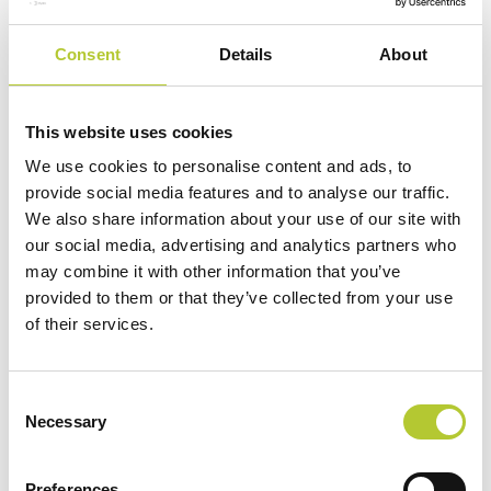
Accessibilità
: in alcuni casi, soprattutto quando
installate in alto, le finestre a vasistas possono risultare
Consent
Details
About
difficili da raggiungere e manovrare.
Prezzo
: le finestre a vasistas, specialmente quelle di alta
qualità come quelle in alluminio, possono avere un
This website uses cookies
costo iniziale più elevato rispetto ad altri tipi di finestre.
We use cookies to personalise content and ads, to
Tuttavia, garantiscono un’ottima illuminazione,
provide social media features and to analyse our traffic.
eccellente qualità e una durevolezza senza pari nel
We also share information about your use of our site with
tempo.
our social media, advertising and analytics partners who
may combine it with other information that you’ve
Perché scegliere le finestre a vasistas
provided to them or that they’ve collected from your use
DOMAL
of their services.
Le finestre a vasistas in alluminio DOMAL rappresentano
Consent
l'eccellenza nel settore dei
serramenti in alluminio
, grazie
Necessary
Selection
a un perfetto equilibrio tra design e sostenibilità
.
Scopriamo insieme le principali caratteristiche che rendono
Preferences