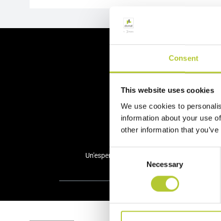
Ci 
Consent
This website uses cookies
We use cookies to personalis
information about your use of
other information that you’ve
Consent
Un'esperienza consolidata nel tempo
+ d
Necessary
Selection