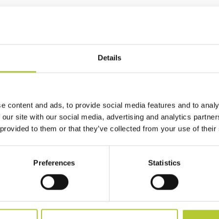
prendiamo cura dei nostri cli
Details
e content and ads, to provide social media features and to analy
 our site with our social media, advertising and analytics partn
 provided to them or that they’ve collected from your use of their
i 170 Maestri Serramentisti Domal
Soluzioni sostenibili
Preferences
Statistics