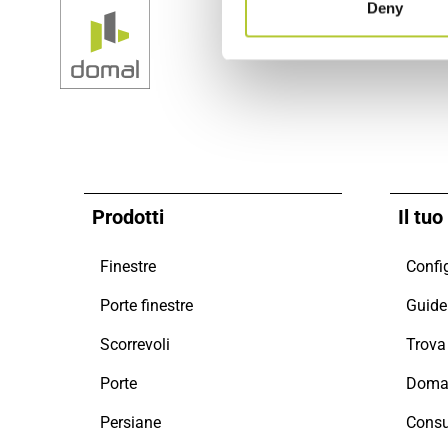
Deny
Prodotti
Il tu
Finestre
Config
Porte finestre
Guide 
Scorrevoli
Porte
Doman
Persiane
Consu