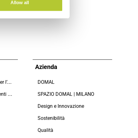
Allow all
Azienda
Domal sostiene il Fondo per l’Ambiente Italiano anche per le Giornate FAI di Primavera 2024
DOMAL
Manutenzione dei serramenti in alluminio
SPAZIO DOMAL | MILANO
Design e Innovazione
Sostenibilità
Qualità