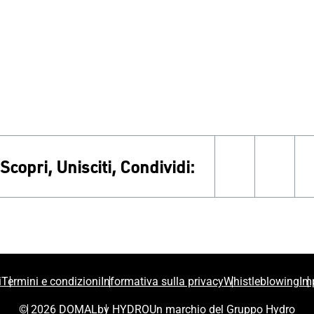
Scopri, Unisciti, Condividi:
facebook
inst
i
Termini e condizioni
Informativa sulla privacy
Whistleblowing
Im
© 2026 DOMAL
by HYDRO
Un marchio del Gruppo Hydro