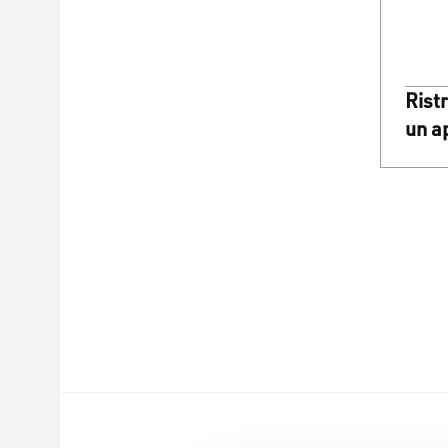
Rist
un a