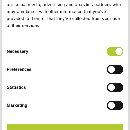
our social media, advertising and analytics partners who
circolare? Ti aspettiamo nel nostro showroom
Spazio
may combine it with other information that you’ve
Domal a Milano, in Viale Bianca Maria 2:
un luogo
provided to them or that they’ve collected from your use
pensato per ispirare progettisti, clienti e professionisti, dove
of their services.
le nostre soluzioni sostenibili prendono forma.
Guarda il video
qui sotto e scopri come ogni singolo
Consent
passaggio diventa parte di un futuro più sostenibile.
Necessary
Selection
Video non disponibile a causa delle
Preferences
preferenze sui cookie
Statistics
Questo video di YouTube è bloccato
perché hai rifiutato i cookie di terze
parti. Per visualizzarlo, consenti i
Marketing
cookie di marketing.