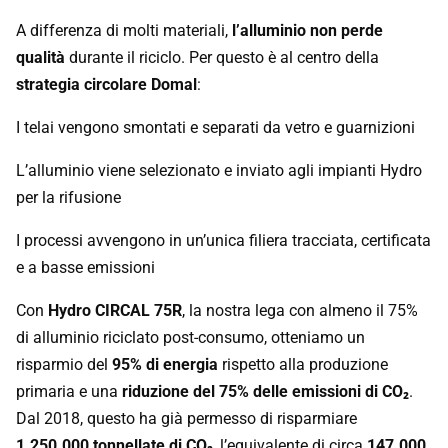
A differenza di molti materiali,
l’alluminio non perde
qualità
durante il riciclo. Per questo è al centro della
strategia circolare Domal
:
I telai vengono smontati e separati da vetro e guarnizioni
L’alluminio viene selezionato e inviato agli impianti Hydro
per la rifusione
I processi avvengono in un’unica filiera tracciata, certificata
e a basse emissioni
Con
Hydro CIRCAL 75R
, la nostra lega con almeno il 75%
di alluminio riciclato post-consumo, otteniamo un
risparmio del
95% di energia
rispetto alla produzione
primaria e una
riduzione del 75% delle emissioni di CO₂
.
Dal 2018, questo ha già permesso di risparmiare
1.250.000 tonnellate di CO₂
, l’equivalente di circa
147.000