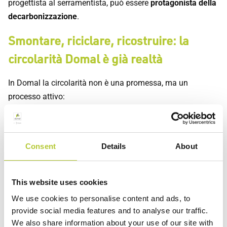
progettista al serramentista, può essere
protagonista della
decarbonizzazione
.
Smontare, riciclare, ricostruire: la
circolarità Domal è già realtà
In Domal la circolarità non è una promessa, ma un
processo attivo:
Smontare
: recuperiamo i sistemi a fine vita dagli edifici
esistenti
Consent
Details
About
Riciclare
: selezioniamo, rifondiamo e trasformiamo
l’alluminio con una filiera certificata
This website uses cookies
Ricostruire
: diamo vita a nuovi prodotti pronti a tornare
We use cookies to personalise content and ads, to
negli edifici, chiudendo il cerchio
provide social media features and to analyse our traffic.
We also share information about your use of our site with
Vuoi scoprire da vicino cosa significa costruire in modo