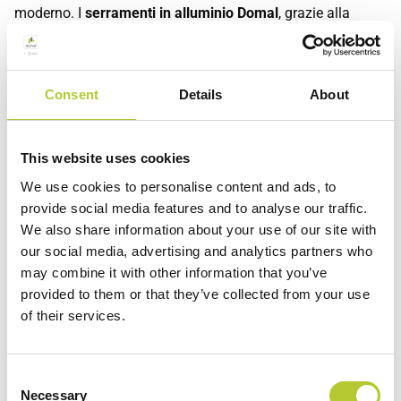
moderno. I
serramenti in alluminio Domal
, grazie alla
grande
resistenza
meccanica del materiale, permettono di
progettare
profili sottili
e
superfici vetrate ampie
. Questo
si traduce in ambienti inondati di luce naturale, con una
Consent
Details
About
continuità visiva tra interno ed esterno che valorizza ogni
spazio. Una soluzione ideale per chi cerca ambienti
eleganti, accoglienti e in armonia con lo stile
This website uses cookies
dell’architettura contemporanea.
We use cookies to personalise content and ads, to
provide social media features and to analyse our traffic.
Scegliere l’alluminio oggi significa investire in comfort,
We also share information about your use of our site with
efficienza e bellezza che durano nel tempo. I
sistemi in
our social media, advertising and analytics partners who
alluminio Domal
sono la sintesi ideale tra
tecnologia,
may combine it with other information that you’ve
design e sostenibilità
: una soluzione affidabile e duratura,
provided to them or that they’ve collected from your use
of their services.
perfetta sia per nuove costruzioni che per interventi di
riqualificazione.
Consent
Per portare questi vantaggi nella tua casa, puoi contare su
Necessary
Selection