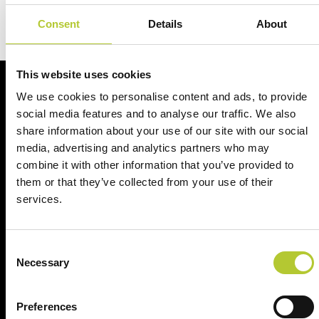
Consent
Details
About
This website uses cookies
Richiedi un preventivo
We use cookies to personalise content and ads, to provide
social media features and to analyse our traffic. We also
share information about your use of our site with our social
Richiedi il tuo preventivo in 2 minuti
media, advertising and analytics partners who may
combine it with other information that you’ve provided to
Il tuo nome, cognome e l'indirizzo del tuo progetto
them or that they’ve collected from your use of their
services.
Nome e cognome
Consent
Cognome
Necessary
Selection
CAP
Preferences