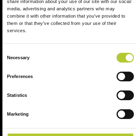
share information about your use of our site with our social
Cognome
media, advertising and analytics partners who may
combine it with other information that you’ve provided to
them or that they’ve collected from your use of their
CAP
services.
Consent
Continua
Necessary
Selection
Preferences
Ci prendiamo cura dei nostri clienti
Statistics
Marketing
Un'esperienza
+ di 170 Maestri