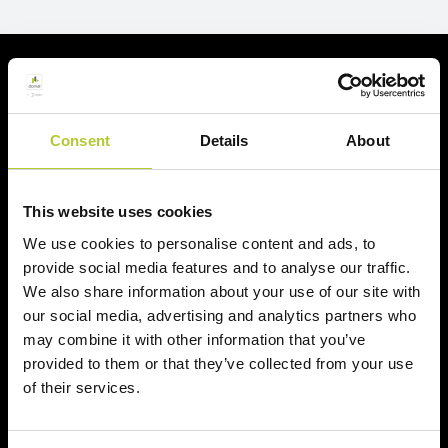
Richiedi un preventivo
Richiedi il tuo preventivo in 2 minuti
Consent
Details
About
Il tuo nome, cognome e l'indirizzo del tuo progetto
This website uses cookies
Nome e cognome
We use cookies to personalise content and ads, to
provide social media features and to analyse our traffic.
We also share information about your use of our site with
Cognome
our social media, advertising and analytics partners who
may combine it with other information that you’ve
provided to them or that they’ve collected from your use
CAP
of their services.