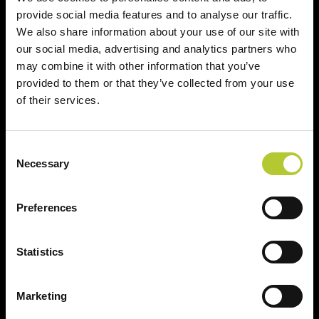
provide social media features and to analyse our traffic.
We also share information about your use of our site with
our social media, advertising and analytics partners who
may combine it with other information that you’ve
Ci prendiamo cura dei nostri clienti
provided to them or that they’ve collected from your use
of their services.
Consent
Necessary
Selection
Un'esperienza
+ di 170 Maestri
consolidata nel tempo
Serramentisti Domal
Preferences
Statistics
Soluzioni sostenibili
Prodotti certificati
Marketing