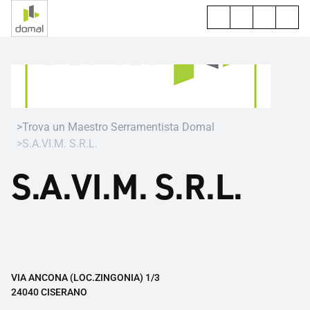
Trova un Maestro Serramentista Domal
S.A.VI.M. S.R.L.
S.A.VI.M. S.R.L.
VIA ANCONA (LOC.ZINGONIA) 1/3
24040 CISERANO