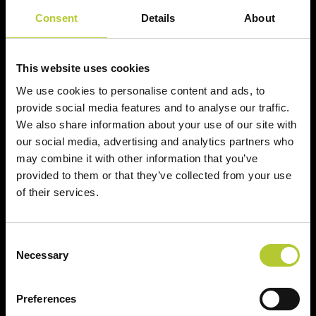
Consent
Details
About
Cognome
This website uses cookies
We use cookies to personalise content and ads, to
CAP
provide social media features and to analyse our traffic.
We also share information about your use of our site with
our social media, advertising and analytics partners who
may combine it with other information that you’ve
Continua
provided to them or that they’ve collected from your use
of their services.
Consent
Ci prendiamo cura dei nostri clienti
Necessary
Selection
Preferences