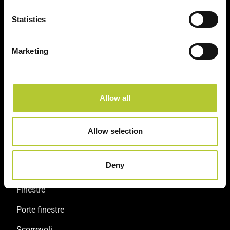
Statistics
Un'esperienza
+ di 170 Maestri
consolidata nel tempo
Serramentisti Domal
Marketing
Soluzioni sostenibili
Prodotti certificati
Allow all
Allow selection
Prodotti
Deny
Finestre
Porte finestre
Scorrevoli