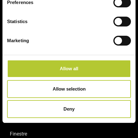
Preferences
Statistics
Un'esperienza
+ di 170 Maestri
Marketing
consolidata nel tempo
Serramentisti Domal
Allow all
Soluzioni sostenibili
Prodotti certificati
Allow selection
Deny
Prodotti
Finestre