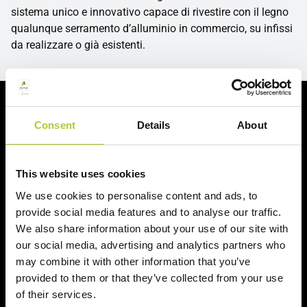
sistema unico e innovativo capace di rivestire con il legno
qualunque serramento d’alluminio in commercio, su infissi
da realizzare o già esistenti.
Richiedi un preventivo
Consent
Details
About
Richiedi il tuo preventivo in 2 minuti
This website uses cookies
Il tuo nome, cognome e l'indirizzo del tuo progetto
We use cookies to personalise content and ads, to
provide social media features and to analyse our traffic.
Nome e cognome
We also share information about your use of our site with
our social media, advertising and analytics partners who
may combine it with other information that you’ve
Cognome
provided to them or that they’ve collected from your use
of their services.