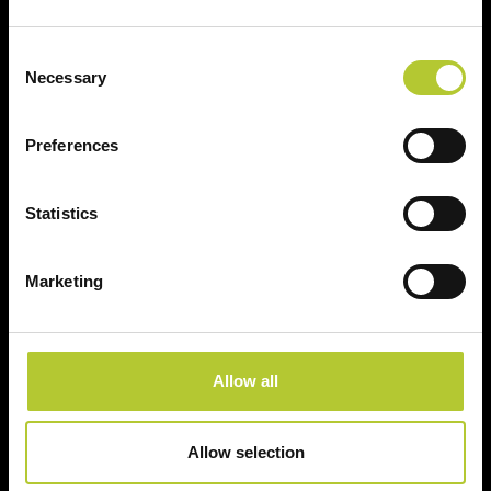
CAP
Consent
Necessary
Selection
Continua
Preferences
Statistics
Ci prendiamo cura dei nostri clienti
Marketing
Allow all
Un'esperienza
+ di 170 Maestri
consolidata nel tempo
Serramentisti Domal
Allow selection