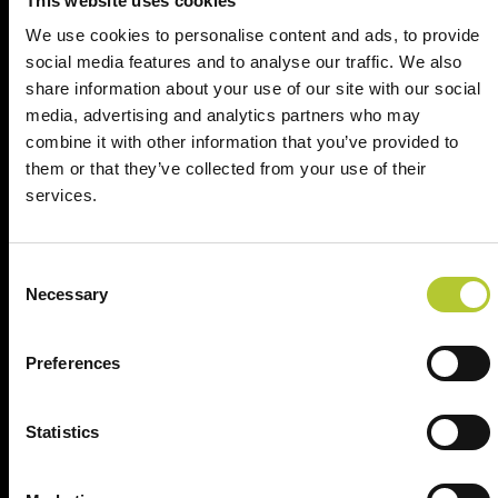
This website uses cookies
We use cookies to personalise content and ads, to provide
Il tuo nome, cognome e l'indirizzo del tuo progetto
social media features and to analyse our traffic. We also
share information about your use of our site with our social
Nome e cognome
media, advertising and analytics partners who may
combine it with other information that you’ve provided to
them or that they’ve collected from your use of their
Cognome
services.
CAP
Consent
Necessary
Selection
Continua
Preferences
Statistics
Ci prendiamo cura dei nostri clienti