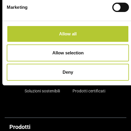
Marketing
Ci prendiamo cura dei nostri clienti
Allow all
Allow selection
Un'esperienza
+ di 170 Maestri
consolidata nel tempo
Serramentisti Domal
Deny
Soluzioni sostenibili
Prodotti certificati
Prodotti