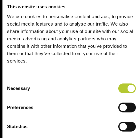
This website uses cookies
Richiedi il tuo preventivo in 2 minuti
We use cookies to personalise content and ads, to provide
Il tuo nome, cognome e l'indirizzo del tuo progetto
social media features and to analyse our traffic. We also
share information about your use of our site with our social
Nome e cognome
media, advertising and analytics partners who may
combine it with other information that you’ve provided to
them or that they’ve collected from your use of their
Cognome
services.
Consent
CAP
Necessary
Selection
Preferences
Continua
Statistics