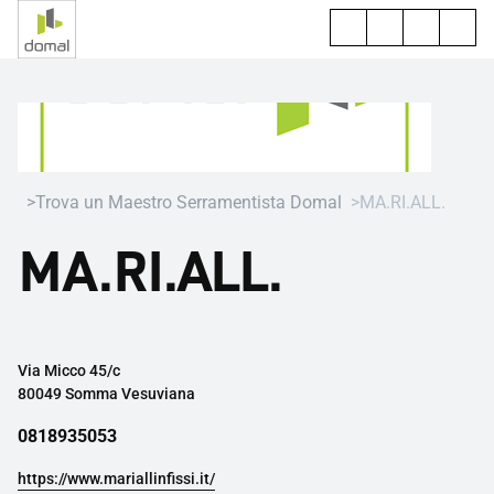
Trova un Maestro Serramentista Domal
MA.RI.ALL.
MA.RI.ALL.
Via Micco 45/c
80049 Somma Vesuviana
0818935053
https://www.mariallinfissi.it/