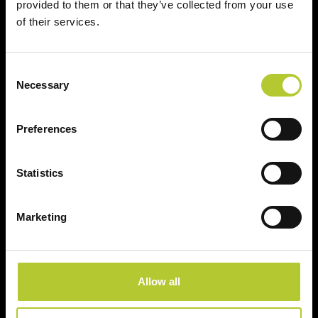
provided to them or that they’ve collected from your use
of their services.
Cognome
Consent
CAP
Necessary
Selection
Preferences
Continua
Statistics
Marketing
Ci prendiamo cura dei nostri clienti
Allow all