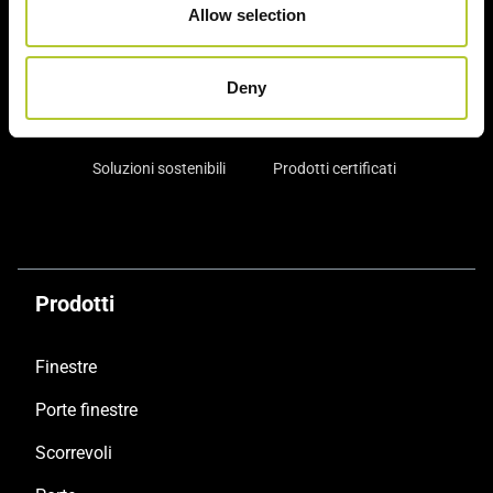
Allow selection
Un'esperienza
+ di 170 Maestri
consolidata nel tempo
Serramentisti Domal
Deny
Soluzioni sostenibili
Prodotti certificati
Prodotti
Finestre
Porte finestre
Scorrevoli