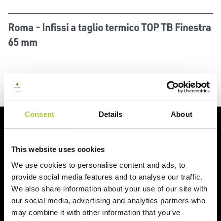
Roma - Infissi a taglio termico TOP TB Finestra
65 mm
Consent
Details
About
Richiedi un preventivo
This website uses cookies
Richiedi il tuo preventivo in 2 minuti
We use cookies to personalise content and ads, to
provide social media features and to analyse our traffic.
Il tuo nome, cognome e l'indirizzo del tuo progetto
We also share information about your use of our site with
our social media, advertising and analytics partners who
Nome e cognome
may combine it with other information that you’ve