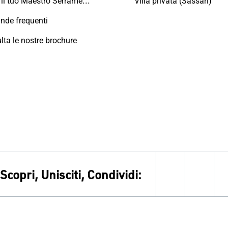
Trova il tuo Maestro Serramentista Domal
Villa privata (Sassari)
de frequenti
lta le nostre brochure
Scopri, Unisciti, Condividi:
facebook
inst