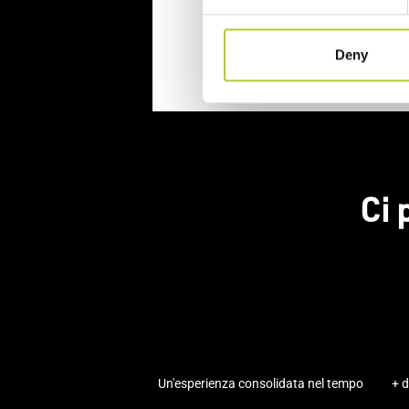
Continua
Deny
Ci 
Un'esperienza consolidata nel tempo
+ d