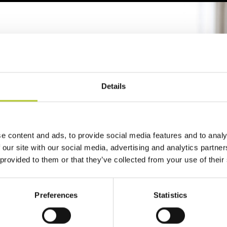
reventivo
2 minuti
Details
zo del tuo progetto
e content and ads, to provide social media features and to analy
 our site with our social media, advertising and analytics partn
 provided to them or that they’ve collected from your use of their
Preferences
Statistics