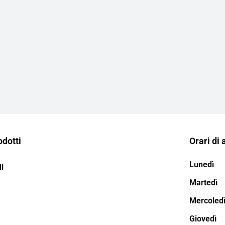
odotti
Orari di 
Lunedì
i
Martedì
Mercoled
Giovedì