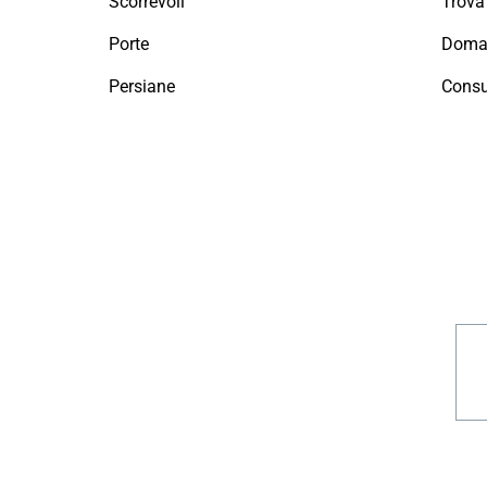
Scorrevoli
Porte
Doman
Persiane
Consu