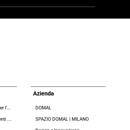
Azienda
Domal sostiene il Fondo per l’Ambiente Italiano anche per le Giornate FAI di Primavera 2024
DOMAL
Manutenzione dei serramenti in alluminio
SPAZIO DOMAL | MILANO