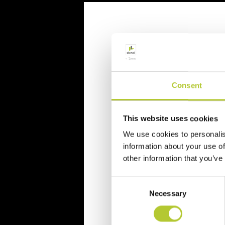
Richiedi un p
Richiedi il tuo preventivo in 
Consent
Il tuo nome, cognome e l'indiriz
This website uses cookies
Nome e cognome
We use cookies to personalis
information about your use of
Cognome
other information that you’ve
Consent
Necessary
Selection
CAP