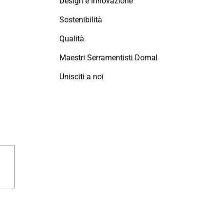
Design e Innovazione
Sostenibilità
Qualità
Maestri Serramentisti Domal
Unisciti a noi
agram
linkedin