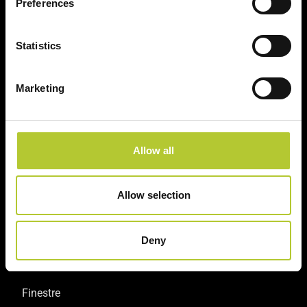
Preferences
Statistics
Un'esperienza
+ di 170 Maestri
Marketing
consolidata nel tempo
Serramentisti Domal
Allow all
Soluzioni sostenibili
Prodotti certificati
Allow selection
Deny
Prodotti
Finestre