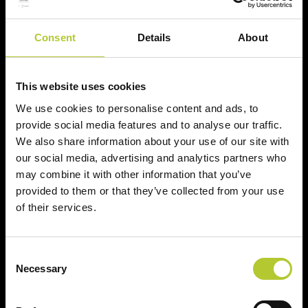
Il tuo nome, cognome e l'indirizzo del tuo progetto
forniture di lavori pubblici di serramenti, vetrate e
componenti strutturali in alluminio. Lago S.r.l. è in grado di
Consent
Details
About
Nome e cognome
fornire preventivi gratuiti e consulenza in loco,
consigliando il materiale più adatto per tutti i lavori in base
le richieste e le esigenze dei propri clienti. Inoltre tutta la
This website uses cookies
Cognome
produzione viene eseguita direttamente nella propria sede.
We use cookies to personalise content and ads, to
Gli obiettivi aziendali sono quelli di affermarsi sempre di
provide social media features and to analyse our traffic.
più sul mercato consolidando la propria presenza grazie
CAP
We also share information about your use of our site with
alla realizzazione di prodotti di qualità che rispondano alle
our social media, advertising and analytics partners who
sempre più grandi esigenze del mercato.
may combine it with other information that you’ve
provided to them or that they’ve collected from your use
Continua
of their services.
Consent
Necessary
Selection
Ci prendiamo cura dei nostri clienti