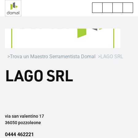
Trova un Maestro Serramentista Domal
LAGO SRL
LAGO SRL
via san valentino 17
36050 pozzoleone
0444 462221