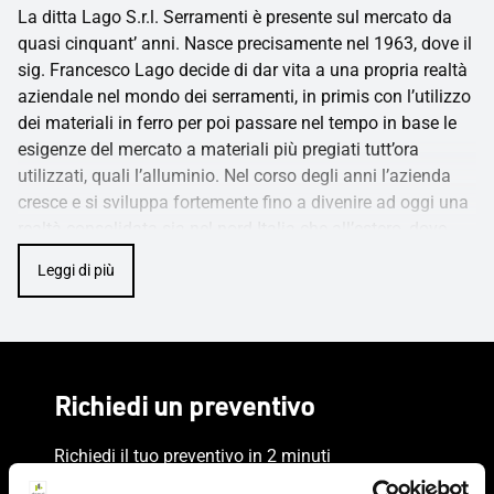
La ditta Lago S.r.l. Serramenti è presente sul mercato da
quasi cinquant’ anni. Nasce precisamente nel 1963, dove il
sig. Francesco Lago decide di dar vita a una propria realtà
aziendale nel mondo dei serramenti, in primis con l’utilizzo
dei materiali in ferro per poi passare nel tempo in base le
esigenze del mercato a materiali più pregiati tutt’ora
utilizzati, quali l’alluminio. Nel corso degli anni l’azienda
cresce e si sviluppa fortemente fino a divenire ad oggi una
realtà consolidata sia nel nord Italia che all’estero, dove
vanta diversi lavori realizzati (es. Svizzera, Germania, Stati
Leggi di più
Uniti, ecc.) Specializzata nella produzione d’infissi in
alluminio e in alluminio/legno, Lago S.r.l. offre una
completa gamma di prodotti e un servizio di consulenza e
supporto ai propri clienti. Viste le continue esigenze di
mercato, offre un servizio sempre più completo alla
Richiedi un preventivo
clientela sviluppando una vasta gamma di soluzioni
inerenti tutto ciò che concerne la costruzione e
Richiedi il tuo preventivo in 2 minuti
l’installazione di serramenti. La Ditta Lago S.r.l. ha ottenuto
l’attestazione marchio SOA, categoria OS6 e OS18, per le