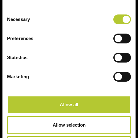
Consent
Necessary
Selection
Continua
Preferences
Statistics
Ci prendiamo cura dei nostri clienti
Marketing
Allow all
Un'esperienza
+ di 170 Maestri
consolidata nel tempo
Serramentisti Domal
Allow selection