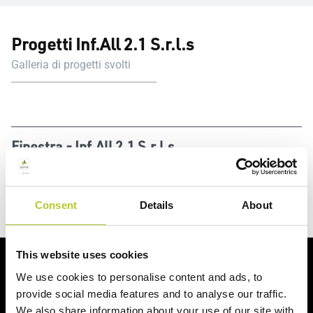
Progetti Inf.All 2.1 S.r.l.s
Galleria di progetti svolti
Finestra - Inf.All 2.1 S.r.l.s
Consent
Details
About
This website uses cookies
Richiedi un preventivo
We use cookies to personalise content and ads, to
provide social media features and to analyse our traffic.
Richiedi il tuo preventivo in 2 minuti
We also share information about your use of our site with