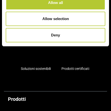
Ci prendiamo cura dei nostri clienti
Allow all
Allow selection
Deny
Un'esperienza
+ di 170 Maestri
consolidata nel tempo
Serramentisti Domal
Soluzioni sostenibili
Prodotti certificati
Prodotti