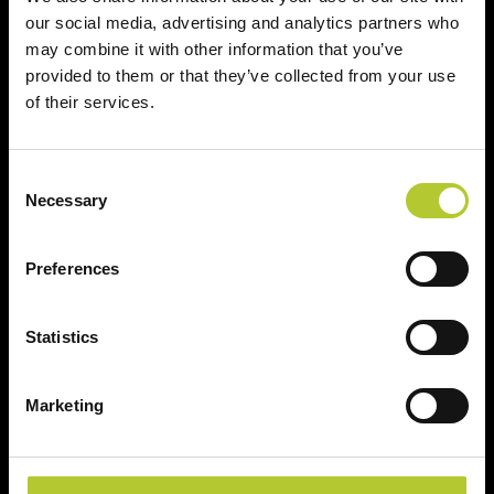
our social media, advertising and analytics partners who
Il tuo nome, cognome e l'indirizzo del tuo progetto
may combine it with other information that you’ve
provided to them or that they’ve collected from your use
Nome e cognome
of their services.
Consent
Cognome
Necessary
Selection
CAP
Preferences
Statistics
Continua
Marketing