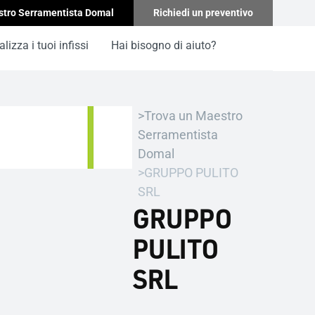
stro Serramentista Domal
Richiedi un preventivo
lizza i tuoi infissi
Hai bisogno di aiuto?
Trova un Maestro
Serramentista
Domal
GRUPPO PULITO
SRL
GRUPPO
PULITO
SRL