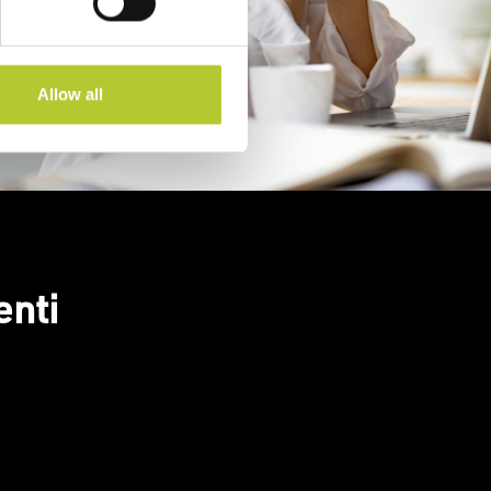
Allow all
enti