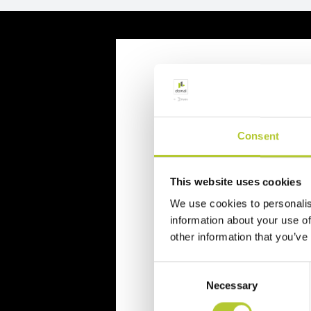
Richiedi un p
Consent
Richiedi il tuo preventivo in 
Il tuo nome, cognome e l'indiriz
This website uses cookies
We use cookies to personalis
Nome e cognome
information about your use of
other information that you’ve
Cognome
Consent
Necessary
Selection
CAP