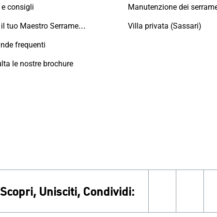
e consigli
Trova il tuo Maestro Serramentista Domal
Villa privata (Sassari)
de frequenti
lta le nostre brochure
Scopri, Unisciti, Condividi:
facebook
inst