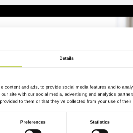
reventivo
Details
2 minuti
zo del tuo progetto
e content and ads, to provide social media features and to analy
 our site with our social media, advertising and analytics partn
 provided to them or that they’ve collected from your use of their
Preferences
Statistics