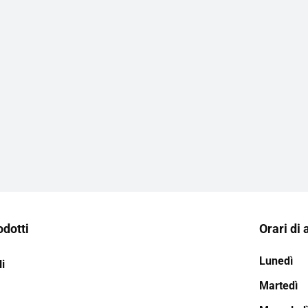
odotti
Orari di 
Lunedì
i
Martedì