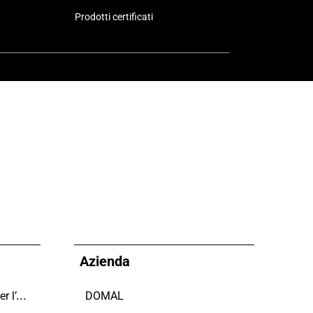
Prodotti certificati
Azienda
Domal sostiene il Fondo per l’Ambiente Italiano anche per le Giornate FAI di Primavera 2024
DOMAL