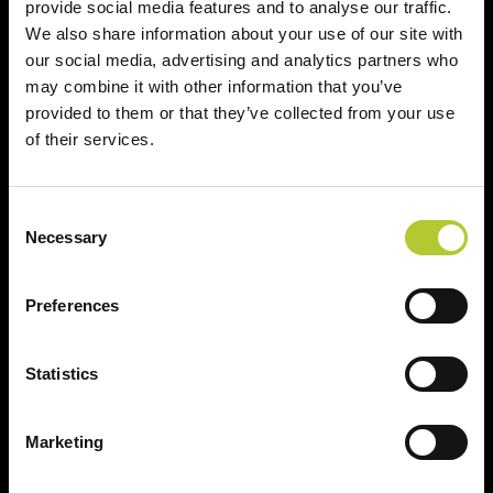
provide social media features and to analyse our traffic.
We also share information about your use of our site with
our social media, advertising and analytics partners who
Ci prendiamo cura dei nostri clienti
may combine it with other information that you’ve
provided to them or that they’ve collected from your use
of their services.
Consent
Necessary
Un'esperienza
+ di 170 Maestri
Selection
consolidata nel tempo
Serramentisti Domal
Preferences
Statistics
Soluzioni sostenibili
Prodotti certificati
Marketing