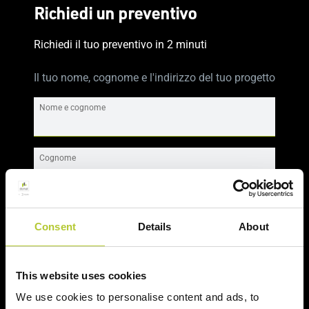
Richiedi un preventivo
Richiedi il tuo preventivo in 2 minuti
Il tuo nome, cognome e l'indirizzo del tuo progetto
Nome e cognome
Cognome
CAP
Consent
Details
About
Continua
This website uses cookies
We use cookies to personalise content and ads, to