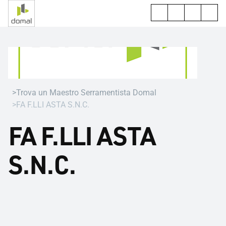
Trova un Maestro Serramentista Domal
FA F.LLI ASTA S.N.C.
FA F.LLI ASTA
S.N.C.