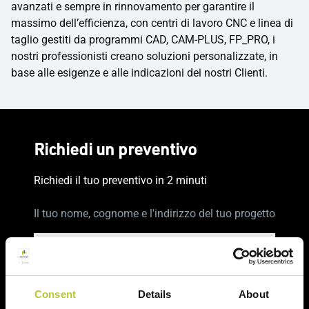
avanzati e sempre in rinnovamento per garantire il
massimo dell’efficienza, con centri di lavoro CNC e linea di
taglio gestiti da programmi CAD, CAM-PLUS, FP_PRO, i
nostri professionisti creano soluzioni personalizzate, in
base alle esigenze e alle indicazioni dei nostri Clienti.
Richiedi un preventivo
Richiedi il tuo preventivo in 2 minuti
Il tuo nome, cognome e l'indirizzo del tuo progetto
Nome e cognome
Consent
Details
About
Cognome