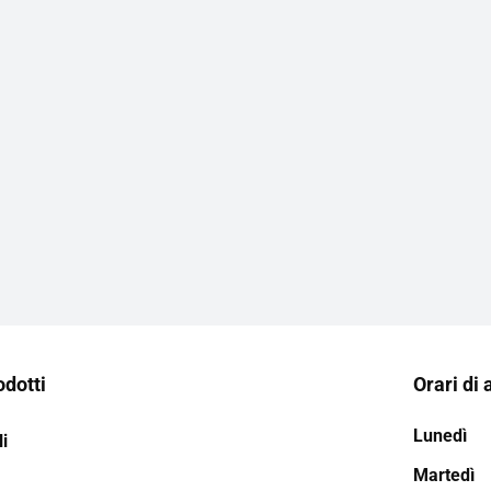
odotti
Orari di 
Lunedì
i
Martedì