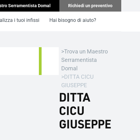
stro Serramentista Domal
Richiedi un preventivo
lizza i tuoi infissi
Hai bisogno di aiuto?
Trova un Maestro
Serramentista
Domal
DITTA CICU
GIUSEPPE
DITTA
CICU
GIUSEPPE