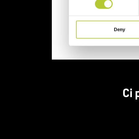
CAP
Deny
Continua
Ci 