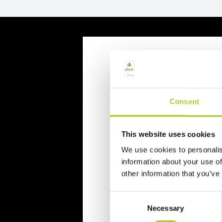
Richiedi un p
Consent
Richiedi il tuo preventivo in 
Il tuo nome, cognome e l'indiriz
This website uses cookies
We use cookies to personalis
Nome e cognome
information about your use of
other information that you’ve
Cognome
Consent
Necessary
Selection