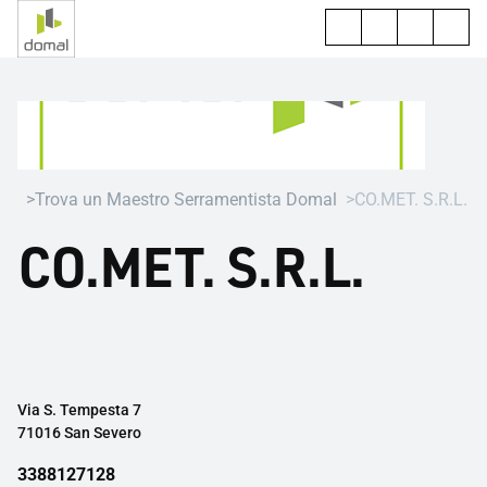
Trova un Maestro Serramentista Domal
CO.MET. S.R.L.
CO.MET. S.R.L.
Via S. Tempesta 7
71016 San Severo
3388127128