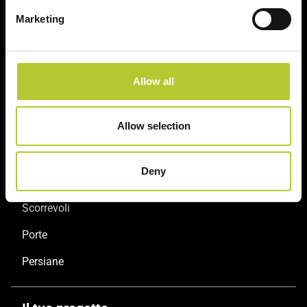
Marketing
Soluzioni sostenibili
Prodotti certificati
Allow all
Prodotti
Allow selection
Finestre
Deny
Porte finestre
Scorrevoli
Porte
Persiane