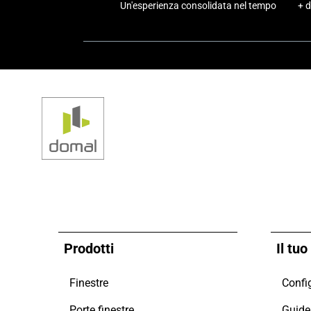
Un'esperienza consolidata nel tempo
+ d
Prodotti
Il tu
Finestre
Config
Porte finestre
Guide 