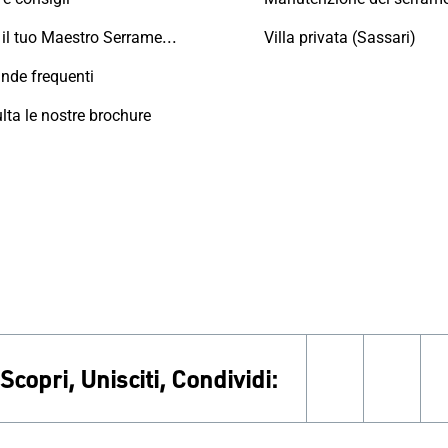
Trova il tuo Maestro Serramentista Domal
Villa privata (Sassari)
de frequenti
lta le nostre brochure
Scopri, Unisciti, Condividi:
facebook
inst