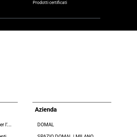
Prodotti certificati
Azienda
Domal sostiene il Fondo per l’Ambiente Italiano anche per le Giornate FAI di Primavera 2024
DOMAL
Manutenzione dei serramenti in alluminio
SPAZIO DOMAL | MILANO