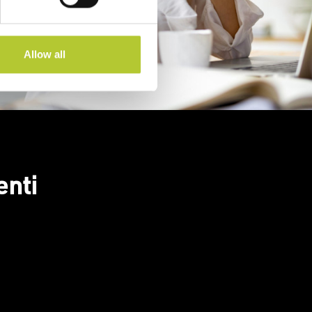
Allow all
enti