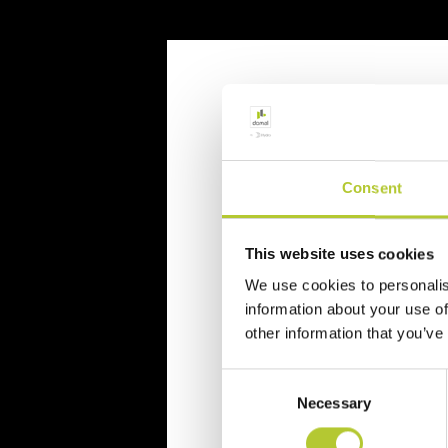
Richiedi un p
Richiedi il tuo preventivo in 
Consent
Il tuo nome, cognome e l'indiriz
This website uses cookies
Nome e cognome
We use cookies to personalis
information about your use of
other information that you’ve
Cognome
Consent
Necessary
Selection
CAP