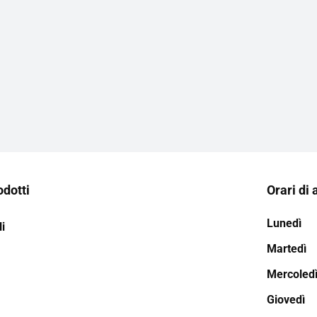
odotti
Orari di 
Lunedì
i
Martedì
Mercoled
Giovedì