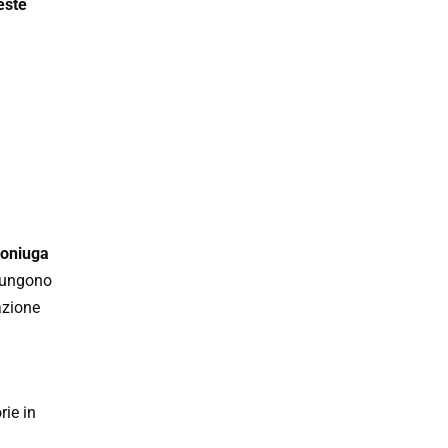
este
coniuga
giungono
azione
rie in