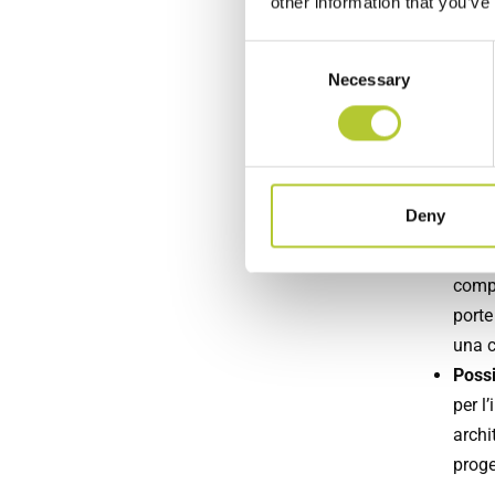
other information that you’ve
rumor
rispa
Consent
Necessary
Selection
Soste
scelt
contr
Svantag
Deny
Compl
compe
porte
una c
Possi
per l
archi
proge