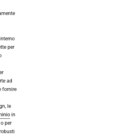
tamente
interno
tte per
o
er
orte ad
 fornire
gn, le
minio
in
 o per
robusti