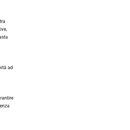
tra
ive,
asta
nità ad
rantire
ienza