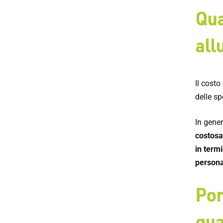
Qua
all
Il cost
delle sp
In gener
costosa 
in term
persona
Por
qua