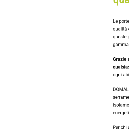
Le port
qualità 
queste p
gamma di
Grazie a
qualsias
ogni ab
DOMAL è
serrame
isolamen
energet
Per chi