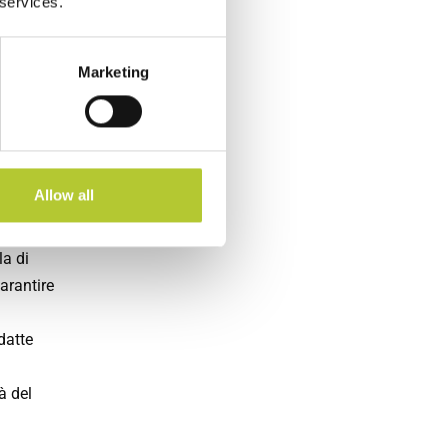
 services.
in un
Marketing
ende una
Allow all
la di
garantire
datte
à del