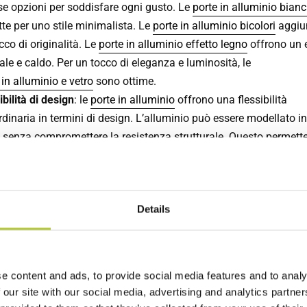
se opzioni per soddisfare ogni gusto. Le
porte in alluminio bian
tte per uno stile minimalista. Le
porte in alluminio bicolori
aggiu
cco di originalità. Le
porte in alluminio effetto legno
offrono un e
ale e caldo. Per un tocco di eleganza e luminosità, le
 in alluminio e vetro
sono ottime.
ibilità di design
: le
porte in alluminio
offrono una flessibilità
rdinaria in termini di design. L’alluminio può essere modellato i
 senza compromettere la resistenza strutturale. Questo permette
zzare progetti architettonici audaci e personalizzati che altri mate
ossono offrire.
tenza e durabilità
: l'alluminio è un materiale noto per la sua re
Details
corrosione e agli agenti atmosferici. Le porte ad arco in allumini
ttate per durare nel tempo, richiedendo poca manutenzione e o
rotezione efficace contro le intemperie.
mento termico e acustico
: grazie alle proprietà isolanti dell’allu
e content and ads, to provide social media features and to analy
e porte contribuiscono a mantenere un ambiente confortevole
 our site with our social media, advertising and analytics partn
nterno della casa, riducendo sia la perdita di calore che l’ingresso 