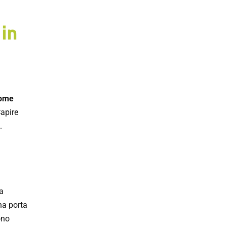
 in
come
apire
.
ia
na porta
ono