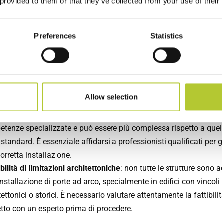
 provided to them or that they’ve collected from your use of their
i esterni. Questo si traduce in un maggiore comfort abitativo e 
rmio energetico significativo.
Preferences
Statistics
nibilità ambientale
: l’alluminio è riciclabile al 100%, il che lo r
a ecologica. Inoltre, la lunga durata e la bassa manutenzione
ibuiscono a ridurre l’impatto ambientale complessivo.
gi:
Allow selection
essità di installazione
: l’installazione di porte ad arco richiede
tenze specializzate e può essere più complessa rispetto a quel
 standard. È essenziale affidarsi a professionisti qualificati per 
orretta installazione.
bilità di limitazioni architettoniche
: non tutte le strutture sono a
’installazione di porte ad arco, specialmente in edifici con vincoli
tettonici o storici. È necessario valutare attentamente la fattibilit
tto con un esperto prima di procedere.