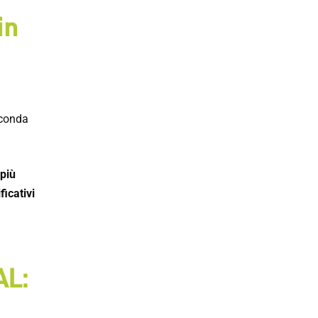
in
econda
 più
ficativi
AL: