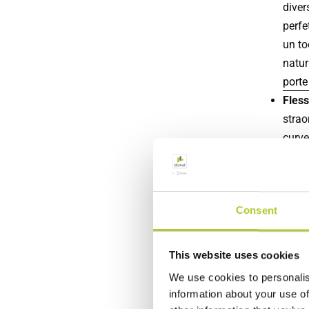
diver
perfe
un to
natur
porte
Fless
strao
curve
reali
non p
Resis
Consent
alla 
proge
una p
This website uses cookies
Isola
We use cookies to personalis
quest
information about your use of
all’i