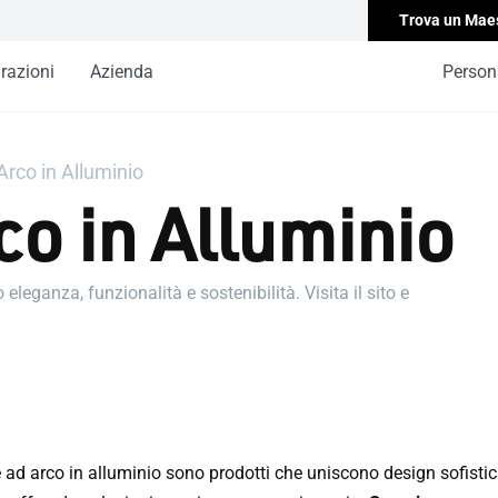
Trova un Mae
irazioni
Azienda
Persona
Arco in Alluminio
co in Alluminio
eganza, funzionalità e sostenibilità. Visita il sito e
 ad arco in alluminio sono prodotti che uniscono design sofistic