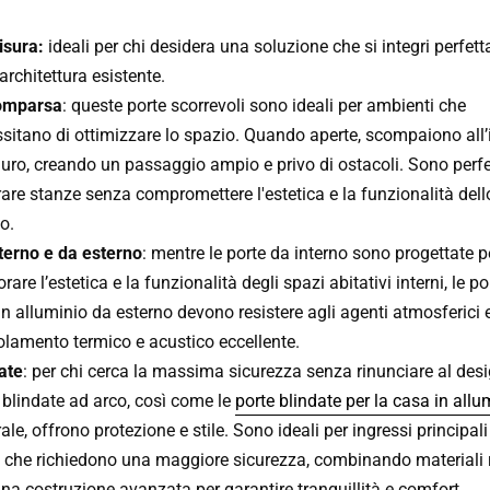
isura:
ideali per chi desidera una soluzione che si integri perfet
’architettura esistente.
omparsa
: queste porte scorrevoli sono ideali per ambienti che
sitano di ottimizzare lo spazio. Quando aperte, scompaiono all’
uro, creando un passaggio ampio e privo di ostacoli. Sono perfe
are stanze senza compromettere l'estetica e la funzionalità dell
o.
terno e da esterno
: mentre le porte da interno sono progettate p
orare l’estetica e la funzionalità degli spazi abitativi interni, le p
in alluminio da esterno devono resistere agli agenti atmosferici e
olamento termico e acustico eccellente.
ate
: per chi cerca la massima sicurezza senza rinunciare al desi
 blindate ad arco, così come le
porte blindate per la casa in allu
ale, offrono protezione e stile. Sono ideali per ingressi principali
 che richiedono una maggiore sicurezza, combinando materiali 
na costruzione avanzata per garantire tranquillità e comfort.