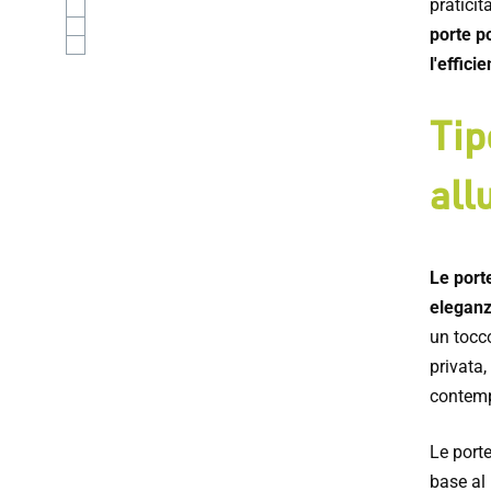
praticit
porte p
l'effici
Tip
all
Le port
eleganz
un tocco
privata
contem
Le porte
base al 