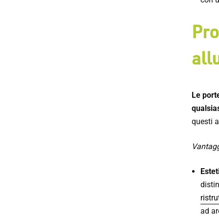
Pro
all
Le port
qualsia
questi a
Vantagg
Estet
disti
ristr
ad ar