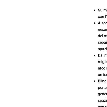
Su m
con l
A sc
neces
del m
separ
spazi
Da in
migli
arco 
un is
Blind
porte
gener
spazi
con u