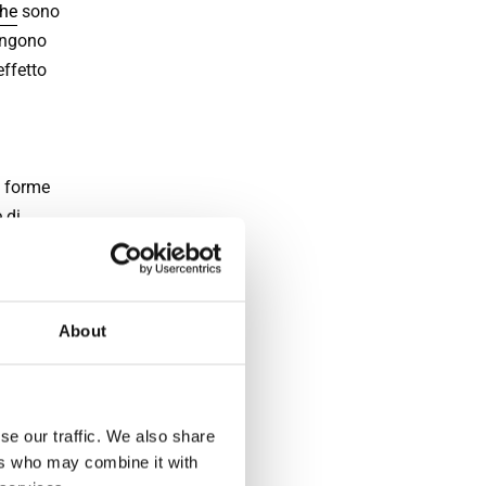
che
sono
ngono
ffetto
n forme
 di
riali
sistenza
About
o sono
ffrendo
minio,
se our traffic. We also share
ers who may combine it with
di