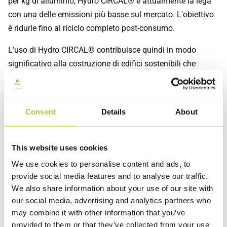
per kg di alluminio, Hydro CIRCAL® è attualmente la lega
con una delle emissioni più basse sul mercato. L'obiettivo
è ridurle fino al riciclo completo post-consumo.
L'uso di Hydro CIRCAL® contribuisce quindi in modo
significativo alla costruzione di edifici sostenibili che
possono ottenere le
certificazioni ambientali
più
prestigiose come
LEED, BREAM, WELL o similari
.
Consent
Details
About
SOLEAL Next è inoltre realizzato con molteplici
componenti riciclati, senza PVC. È in procinto di ottenere la
certificazione Cradle to Cradle e offre dichiarazioni
This website uses cookies
ambientali di prodotto (EPD) su richiesta.
We use cookies to personalise content and ads, to
QUINDI PUOI NON SOLO IMMAGINARE IL FUTURO CHE
provide social media features and to analyse our traffic.
We also share information about your use of our site with
VUOI, LO PUOI ANCHE COSTRUIRE.
our social media, advertising and analytics partners who
Chiedi al
Maestro Serramentista DOMAL più vicino
consigli
may combine it with other information that you’ve
su come personalizzare al meglio la tua casa con un
provided to them or that they’ve collected from your use