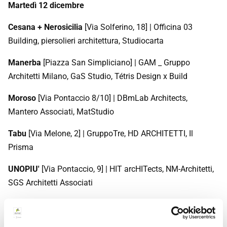
Martedì 12 dicembre
Cesana + Nerosicilia
[Via Solferino, 18] | Officina 03
Building, piersolieri architettura, Studiocarta
Manerba
[Piazza San Simpliciano] | GAM _ Gruppo
Architetti Milano, GaS Studio, Tétris Design x Build
Moroso
[Via Pontaccio 8/10] | DBmLab Architects,
Mantero Associati, MatStudio
Tabu
[Via Melone, 2] | GruppoTre, HD ARCHITETTI, Il
Prisma
UNOPIU'
[Via Pontaccio, 9] | HIT arcHITects, NM-Architetti,
SGS Architetti Associati
Mercoledì 13 dicembre
Domal
[Viale Bianca Maria, 2] | Barreca & La Varra,