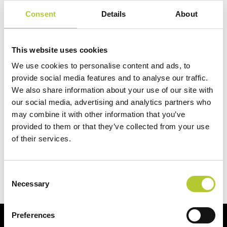
consalez rossi architetti associati, Mazzei Architects
Consent
Details
About
Flou
[Via De Amicis Edmondo, 53] | Dainelli Studio, Icona
Architetti Associati, LPA Longo Palmarini Architecture &
This website uses cookies
Partners
We use cookies to personalise content and ads, to
provide social media features and to analyse our traffic.
Giovedì 14 dicembre
We also share information about your use of our site with
our social media, advertising and analytics partners who
DGA
[Corso Monforte, 23 c/o Fondazione Lucio Fontana] |
may combine it with other information that you’ve
Bartolomeo Fernandez Architetti, FORO Studio, PlanStudio
provided to them or that they’ve collected from your use
of their services.
Valli&Viva
[Via Uberto Visconti di Modrone, 1] | De.Tales,
deamicisarchitetti, STUDIO AZZOLINA
Consent
Per ulteriori informazioni: TOWANT SRL -
staff@towant.it
Necessary
Selection
Preferences