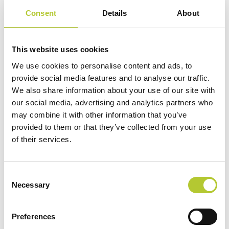
innovativo è stato il know-how acquisito con la produzione
Consent
Details
About
di Hydro CIRCAL 75R, un alluminio disponibile dal 2019,
che contiene almeno il 75% di scarti riciclati post-consumo.
This website uses cookies
L’impianto di estrusione di Tolosa, in Francia, e l’impianto
We use cookies to personalise content and ads, to
di estrusione WICONA di Bellenberg, in Germania, stanno
provide social media features and to analyse our traffic.
per consegnare i primi profili per dei progetti
We also share information about your use of our site with
rispettivamente a Parigi e in Germania. Per questi due
our social media, advertising and analytics partners who
may combine it with other information that you’ve
progetti sono state prodotte 130 tonnellate di profili in
provided to them or that they’ve collected from your use
alluminio Hydro CIRCAL 100R. Con un’impronta di
of their services.
carbonio totale di 65 tonnellate, il beneficio equivale a una
riduzione di 800 tonnellate rispetto all’impronta di carbonio
di alluminio standard prodotto in Europa.
Consent
Necessary
Selection
Per saperne di più sul nostro approccio alla sostenibilità:
Preferences