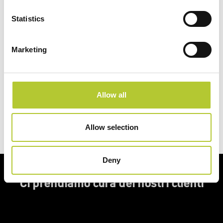
www.wicona.com/it/it/sostenibilita/
Statistics
www.domal.it/il-nostro-approccio-allo-sviluppo-sostenibile/
Marketing
Hai un progetto in mente?
Allow all
Richiedi un preventivo
Allow selection
Deny
Ci prendiamo cura dei nostri clienti