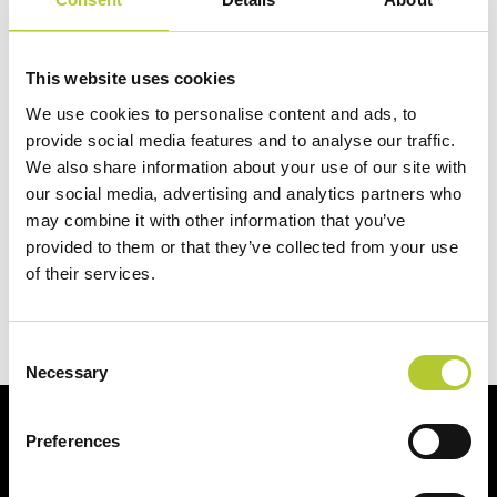
Serramentisti Domal presenti su tutto il territorio italiano
potrete ripensare la vostra casa e vederla finalmente sotto
una luce nuova semplicemente cambiando i serramenti.
This website uses cookies
Dal colore dei profili, lo spessore di questi, le maniglie e gli
We use cookies to personalise content and ads, to
accessori, fino ai sistemi di automazione: tutto potrà
provide social media features and to analyse our traffic.
We also share information about your use of our site with
essere personalizzato.
our social media, advertising and analytics partners who
Scegli i tuoi nuovi
infissi Domal
e rinnova la tua casa.
may combine it with other information that you’ve
provided to them or that they’ve collected from your use
Visita la sezione locator per trovare il
of their services.
Maestro Serramentista Domal più vicino
o se sei di Milano
vieni a trovarci allo
Spazio Domal
.
Consent
Necessary
Selection
Potresti essere interessato anche a
Preferences