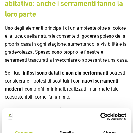
abitativo: anche i serramenti fanno la
loro parte
Uno degli elementi principali di un ambiente oltre al colore
è la luce, quella naturale consente di godere appieno della
propria casa in ogni stagione, aumentando la vivibilità e la
gradevolezza. Spesso sono proprio le finestre e i
serramenti trascurati a invecchiare o appesantire una casa.
Se i tuoi
infissi sono datati o non più performanti
potresti
considerare l’ipotesi di sostituirli con
nuovi serramenti
moderni
, con profili minimali, realizzati in un materiale
ecosostenibili come l’alluminio.
Domal offre un
catalogo di
infissi in alluminio
capaci di
venire incontro a qualsiasi esigenza abitativa, stile e gusto.
Grazie al configuratore 3D online di Domal e ai Maestri
Consent
Details
About