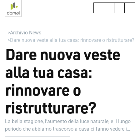
Archivio News
Dare nuova veste alla tua casa: rinnovare o ristrutturare?
Dare nuova veste
alla tua casa:
rinnovare o
ristrutturare?
La bella stagione, l’aumento della luce naturale, e il lungo
periodo che abbiamo trascorso a casa ci fanno vedere i
nostri ambienti domestici con un occhio più critico.