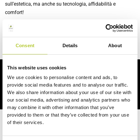
sull’estetica, ma anche su tecnologia, affidabilità e
comfort!
Affidati al Maestro Serramentista Domal più vicino a te
per
trasformare ogni ambiente in uno spazio di design, sicuro
e sostenibile.
Consent
Details
About
This website uses cookies
Potresti essere interessato anche a
We use cookies to personalise content and ads, to
provide social media features and to analyse our traffic.
We also share information about your use of our site with
our social media, advertising and analytics partners who
may combine it with other information that you’ve
provided to them or that they’ve collected from your use
of their services.
Hai un progetto in mente?