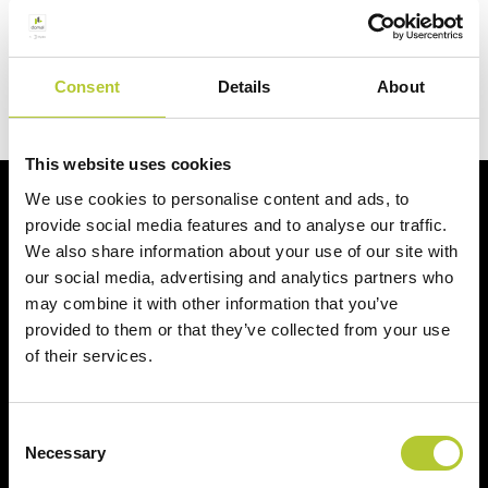
Siamo qui per te
Contattaci
Consent
Details
About
This website uses cookies
We use cookies to personalise content and ads, to
Al vostro fianco per i vostri progetti
provide social media features and to analyse our traffic.
We also share information about your use of our site with
our social media, advertising and analytics partners who
may combine it with other information that you’ve
provided to them or that they’ve collected from your use
of their services.
+ di 40 anni di esperienza
+ di 170 Maestri
Serramentisti Domal
Consent
Necessary
Selection