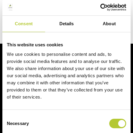
Siamo qui per te
Contattaci
Consent
Details
About
This website uses cookies
We use cookies to personalise content and ads, to
Al vostro fianco per i vostri progetti
provide social media features and to analyse our traffic.
We also share information about your use of our site with
our social media, advertising and analytics partners who
may combine it with other information that you’ve
provided to them or that they’ve collected from your use
of their services.
+ di 40 anni di esperienza
+ di 170 Maestri
Serramentisti Domal
Consent
Necessary
Selection