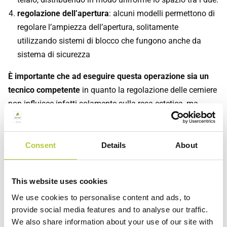
regolazione dell’apertura
: alcuni modelli permettono di
regolare l’ampiezza dell’apertura, solitamente
utilizzando sistemi di blocco che fungono anche da
sistema di sicurezza
È importante che ad eseguire questa operazione sia un
tecnico competente
in quanto la regolazione delle cerniere
non influisce infatti solamente sulla resa estetica, ma
sull’efficacia dello stesso infisso. Una regolazione non
corretta potrebbe inficiare sulle performance di tenuta e le
prestazioni del serramento oltre che compromettere la
Consent
Details
About
sicurezza dell’infisso.
Manutenzione e pulizia delle cerniere
This website uses cookies
per anta a ribalta
We use cookies to personalise content and ads, to
provide social media features and to analyse our traffic.
We also share information about your use of our site with
La manutenzione e la pulizia regolari servono a consentire