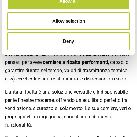
Le cerniere a ribalta di Domal
Allow all
In Domal progettiamo soluzioni che integrano la
Allow selection
funzionalità dell’anta a ribalta con prestazioni elevate e
design raffinato.
Deny
I sistemi in alluminio a taglio termico, come la serie
Domal SOLEAL NEXT 65
e
Domal SOLEAL NEXT 75
, sono
pensati per avere
cerniere a ribalta performanti
, capaci di
garantire durata nel tempo, valori di trasmittanza termica
(Uw) eccellenti e ridurre al minimo le dispersioni di calore.
L'anta a ribalta è una soluzione versatile e indispensabile
per le finestre moderne, offrendo un equilibrio perfetto tra
ventilazione, sicurezza e isolamento. Le sue cerniere, veri e
propri gioielli di ingegneria, sono il cuore di questa
funzionalità.