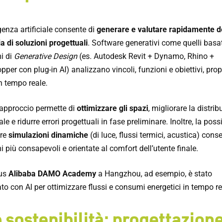
igenza artificiale consente di
generare e valutare rapidamente d
a di soluzioni progettuali
. Software generativi come quelli basa
i di
Generative Design
(es. Autodesk Revit + Dynamo, Rhino +
per con plug-in AI) analizzano vincoli, funzioni e obiettivi, pr
n tempo reale.
approccio permette di
ottimizzare gli spazi
, migliorare la distri
le e ridurre errori progettuali in fase preliminare. Inoltre, la possi
are
simulazioni dinamiche
(di luce, flussi termici, acustica) cons
i più consapevoli e orientate al comfort dell’utente finale.
pus
Alibaba DAMO Academy
a Hangzhou, ad esempio, è stato
to con AI per ottimizzare flussi e consumi energetici in tempo re
e sostenibilità: progettazion