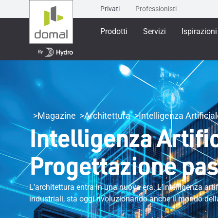
Privati
Professionisti
Prodotti
Servizi
Ispirazioni
Magazine
Architettura
Intelligenza Artificia
Intelligenza Artifi
Progettazione pas
L’architettura entra in una nuova era. L’intelligenza artif
industriali, sta oggi rivoluzionando anche il mondo del