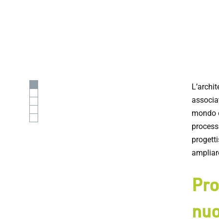
L’archit
associat
mondo d
processi
progetti
ampliare
Pro
nuo