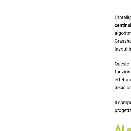
L’intell
centinai
algoritm
Grasshop
layout i
Questo 
funziona
effettu
decision
Il cam
progetta
AI 