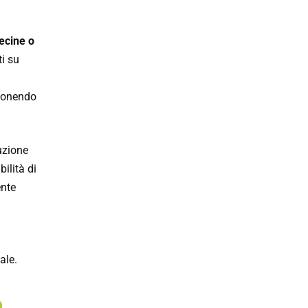
ecine o
ti su
oponendo
buzione
bilità di
ente
ale.
e