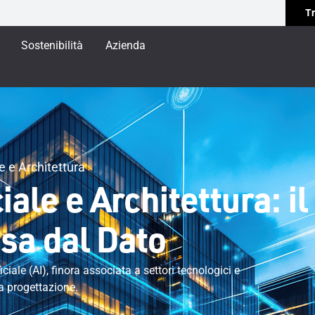
Tr
Sostenibilità
Azienda
le e Architettura
ciale e Architettura: i
sa dal Dato
iciale (AI), finora associata a settori tecnologici e
la progettazione.