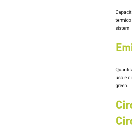
Capacit
termico 
sistemi 
Emi
Quantità
uso e di
green.
Cir
Cir