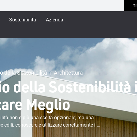
Tr
Sostenibilità
Azienda
o della Sostenibilità in Architettura
 della Sostenibilità i
tare Meglio
ilità non è più una scelta opzionale, ma una
se edili, conoscere e utilizzare correttamente il
e. Questo glossario raccoglie i principali termini