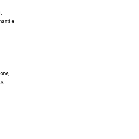
t
manti e
ione,
zia