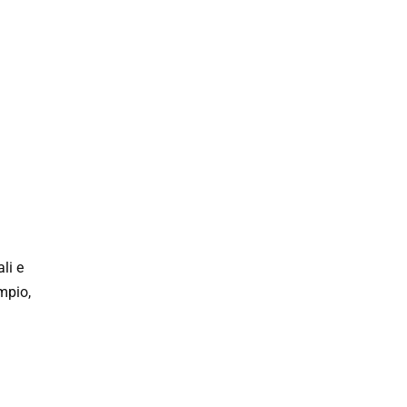
li e
mpio,