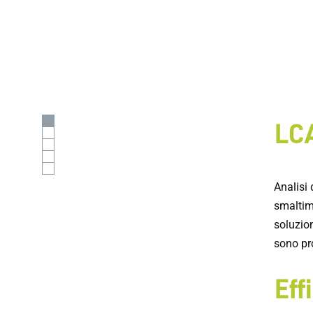
LCA
Analisi 
smaltim
soluzion
sono pro
Eff