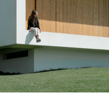
plicare i principi della progettazione green. Uno
li, metriche ambientali e strategie in linea con i
teriali sostenibili come gli infissi in alluminio
e. Un linguaggio condiviso per costruire