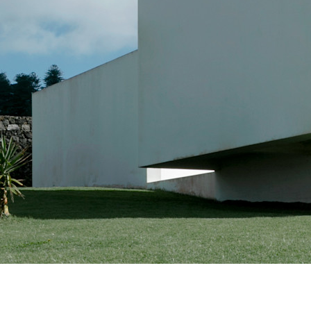
tecnici e concettuali indispensabili per interpretare e ap
strumento utile per orientarsi tra certificazioni ambienta
principi dell’economia circolare edilizia e l’impiego di ma
riciclato, sempre più centrali nella pratica professional
responsabilmente e progettare il futuro.