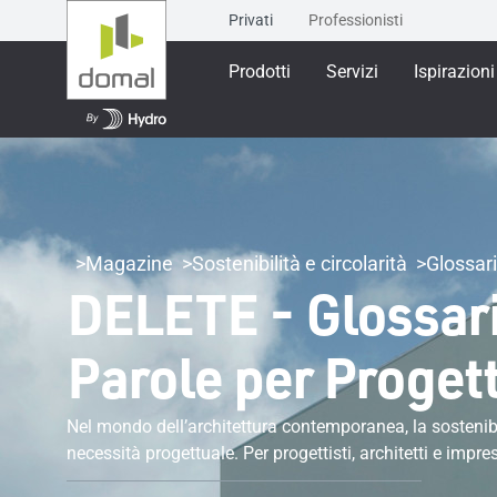
Privati
Professionisti
Prodotti
Servizi
Ispirazioni
Magazine
Sostenibilità e circolarità
Glossari
DELETE - Glossario
Parole per Proget
Nel mondo dell’architettura contemporanea, la sostenib
necessità progettuale. Per progettisti, architetti e impre
linguaggio della sostenibilità architettura è fondamental