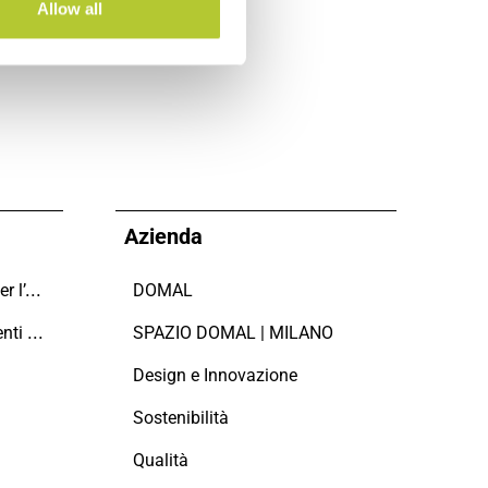
Allow all
Azienda
Domal sostiene il Fondo per l’Ambiente Italiano anche per le Giornate FAI di Primavera 2024
DOMAL
Manutenzione dei serramenti in alluminio
SPAZIO DOMAL | MILANO
Design e Innovazione
Sostenibilità
Qualità