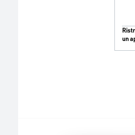
Rist
un a