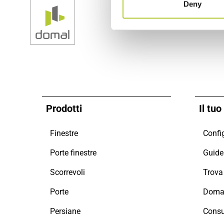
Deny
Prodotti
Il tu
Finestre
Config
Porte finestre
Guide 
Scorrevoli
Porte
Doman
Persiane
Consu