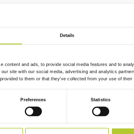
prendiamo cura dei nostri cli
Details
e content and ads, to provide social media features and to analy
 our site with our social media, advertising and analytics partn
 provided to them or that they’ve collected from your use of their
i 170 Maestri Serramentisti Domal
Soluzioni sostenibili
Preferences
Statistics