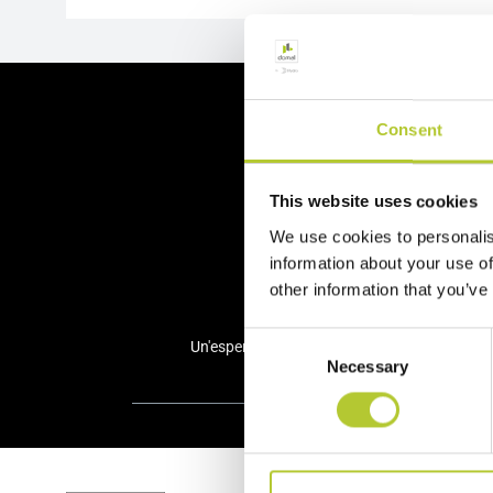
Ci 
Consent
This website uses cookies
We use cookies to personalis
information about your use of
other information that you’ve
Consent
Un'esperienza consolidata nel tempo
+ d
Necessary
Selection