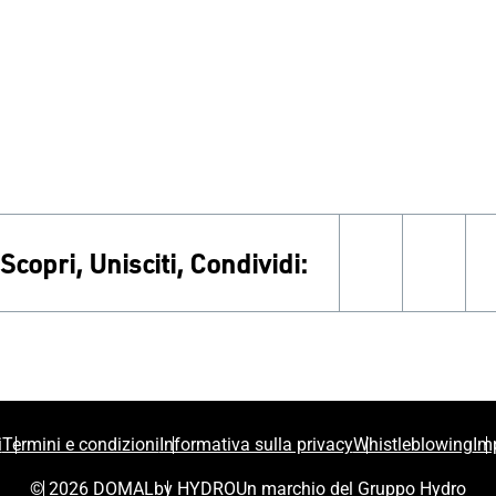
Scopri, Unisciti, Condividi:
facebook
inst
i
Termini e condizioni
Informativa sulla privacy
Whistleblowing
Im
© 2026 DOMAL
by HYDRO
Un marchio del Gruppo Hydro