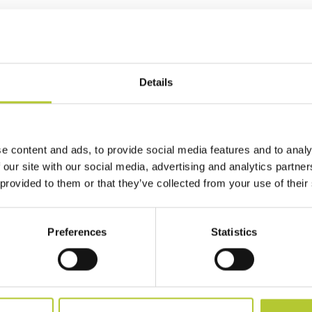
prendiamo cura dei nostri cli
Details
e content and ads, to provide social media features and to analy
 our site with our social media, advertising and analytics partn
 provided to them or that they’ve collected from your use of their
i 170 Maestri Serramentisti Domal
Soluzioni sostenibili
Preferences
Statistics