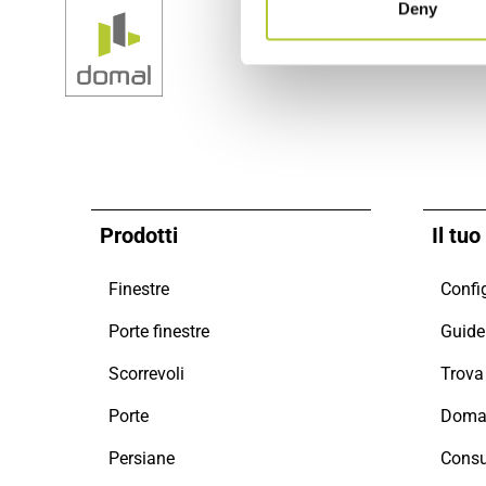
Deny
Prodotti
Il tu
Finestre
Config
Porte finestre
Guide 
Scorrevoli
Porte
Doman
Persiane
Consu