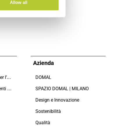
Allow all
Azienda
Domal sostiene il Fondo per l’Ambiente Italiano anche per le Giornate FAI di Primavera 2024
DOMAL
Manutenzione dei serramenti in alluminio
SPAZIO DOMAL | MILANO
Design e Innovazione
Sostenibilità
Qualità