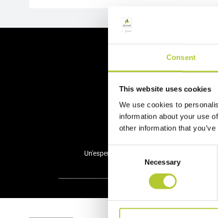
Ci 
Consent
This website uses cookies
We use cookies to personalis
information about your use of
other information that you’ve
Consent
Un'esperienza consolidata nel tempo
+ d
Necessary
Selection