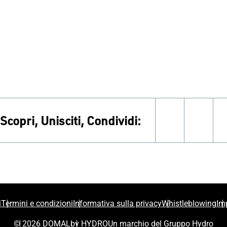
Scopri, Unisciti, Condividi:
facebook
inst
i
Termini e condizioni
Informativa sulla privacy
Whistleblowing
Im
© 2026 DOMAL
by HYDRO
Un marchio del Gruppo Hydro