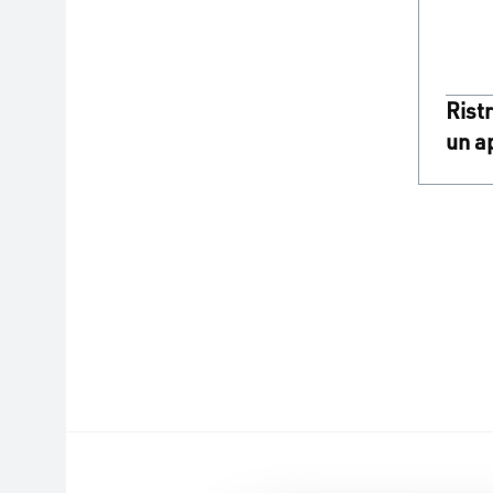
Rist
un a